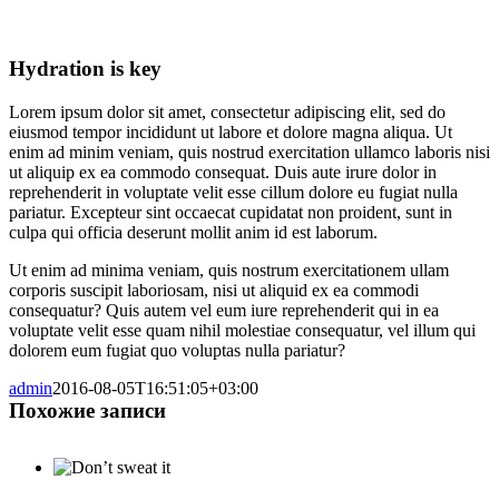
Hydration is key
Lorem ipsum dolor sit amet, consectetur adipiscing elit, sed do
eiusmod tempor incididunt ut labore et dolore magna aliqua. Ut
enim ad minim veniam, quis nostrud exercitation ullamco laboris nisi
ut aliquip ex ea commodo consequat. Duis aute irure dolor in
reprehenderit in voluptate velit esse cillum dolore eu fugiat nulla
pariatur. Excepteur sint occaecat cupidatat non proident, sunt in
culpa qui officia deserunt mollit anim id est laborum.
Ut enim ad minima veniam, quis nostrum exercitationem ullam
corporis suscipit laboriosam, nisi ut aliquid ex ea commodi
consequatur? Quis autem vel eum iure reprehenderit qui in ea
voluptate velit esse quam nihil molestiae consequatur, vel illum qui
dolorem eum fugiat quo voluptas nulla pariatur?
admin
2016-08-05T16:51:05+03:00
Похожие записи