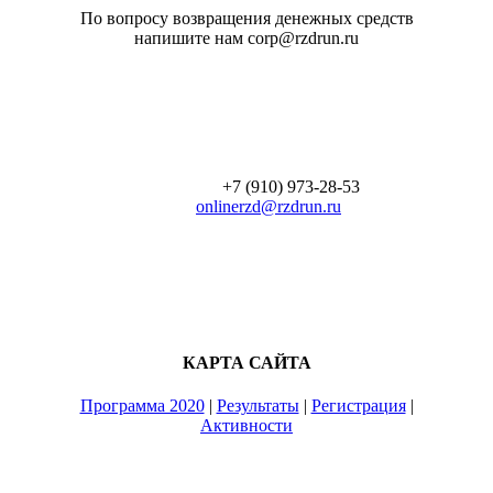
По вопросу возвращения денежных средств
напишите нам corp@rzdrun.ru
+7 (910) 973-28-53
onlinerzd@rzdrun.ru
КАРТА САЙТА
Программа 2020
|
Результаты
|
Регистрация
|
Активности